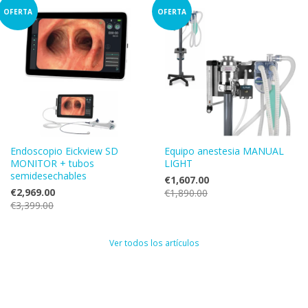
OFERTA
OFERTA
Endoscopio Eickview SD
Equipo anestesia MANUAL
MONITOR + tubos
LIGHT
semidesechables
€1,607.00
€2,969.00
€1,890.00
€3,399.00
Ver todos los artículos