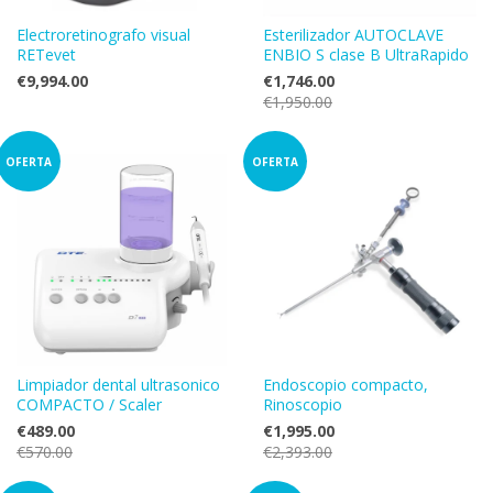
Electroretinografo visual
Esterilizador AUTOCLAVE
RETevet
ENBIO S clase B UltraRapido
€9,994.00
€1,746.00
€1,950.00
OFERTA
OFERTA
Limpiador dental ultrasonico
Endoscopio compacto,
COMPACTO / Scaler
Rinoscopio
€489.00
€1,995.00
€570.00
€2,393.00